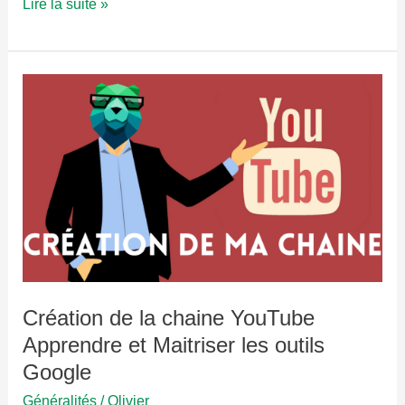
Comment
Lire la suite »
supprimer
un
compte
Google
Création de la chaine YouTube
Apprendre et Maitriser les outils
Google
Généralités
/
Olivier