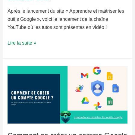
Après le lancement du site « Apprendre et maîtriser les
outils Google », voici le lancement de la chaîne
YouTube où les tutos sont présentés en vidéo !
Création
Lire la suite »
de
la
chaine
YouTube
Apprendre
et
Maitriser
les
outils
Google