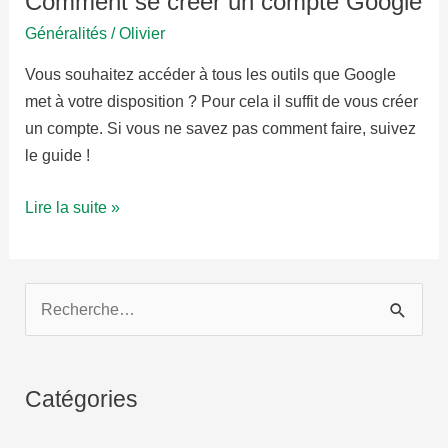
Comment se créer un compte Google
Généralités
/
Olivier
Vous souhaitez accéder à tous les outils que Google
met à votre disposition ? Pour cela il suffit de vous créer
un compte. Si vous ne savez pas comment faire, suivez
le guide !
Comment
Lire la suite »
se
créer
un
R
compte
e
Google
c
h
Catégories
e