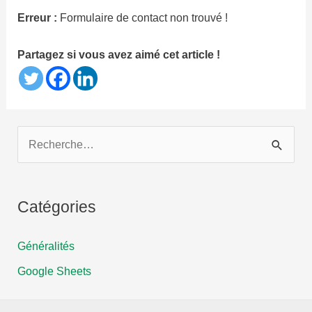
Erreur :
Formulaire de contact non trouvé !
Partagez si vous avez aimé cet article !
R
e
c
h
Catégories
e
Généralités
r
c
Google Sheets
h