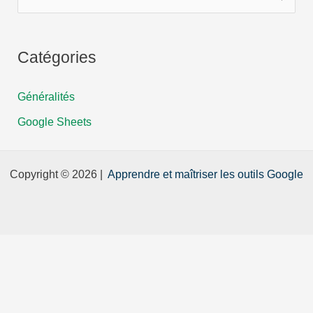
e
ouvrir
c
une
h
feuille
Catégories
de
e
calcul
Généralités
r
vierge
c
Google Sheets
h
e
Copyright © 2026 |
Apprendre et maîtriser les outils Google
r
: