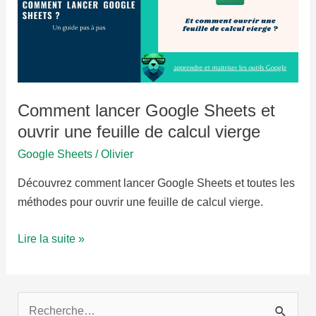
de
calcul
dans
Google
Sheets
Comment lancer Google Sheets et
ouvrir une feuille de calcul vierge
Google Sheets
/
Olivier
Découvrez comment lancer Google Sheets et toutes les
méthodes pour ouvrir une feuille de calcul vierge.
Comment
Lire la suite »
lancer
Google
Sheets
R
et