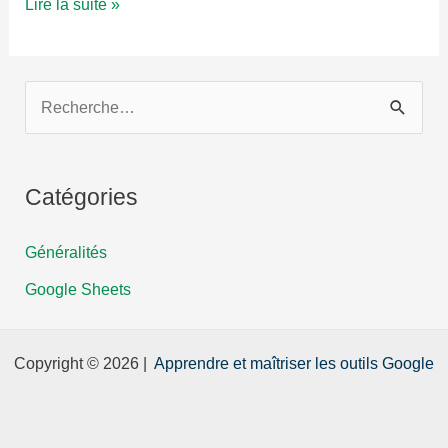
Comment
Lire la suite »
supprimer
un
compte
R
Google
e
c
h
Catégories
e
Généralités
r
c
Google Sheets
h
e
Copyright © 2026 |
Apprendre et maîtriser les outils Google
r
: